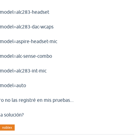
l model=alc283-headset
l model=alc283-dac-wcaps
l model=aspire-headset-mic
l model=alc-sense-combo
 model=alc283-int-mic
l model=auto
o no las registré en mis pruebas...
a solución?
noblex