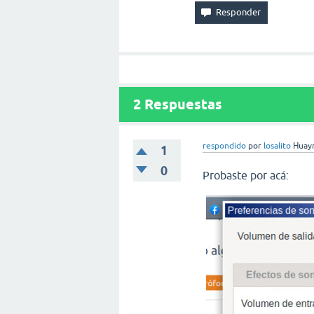
2
Respuestas
respondido
por
losalito
Huayr
1
0
Probaste por acá: