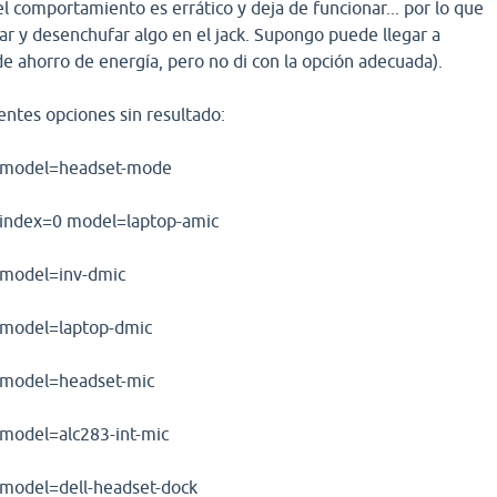
l comportamiento es errático y deja de funcionar... por lo que
ar y desenchufar algo en el jack. Supongo puede llegar a
de ahorro de energía, pero no di con la opción adecuada).
entes opciones sin resultado:
el model=headset-mode
l index=0 model=laptop-amic
l model=inv-dmic
l model=laptop-dmic
l model=headset-mic
 model=alc283-int-mic
l model=dell-headset-dock