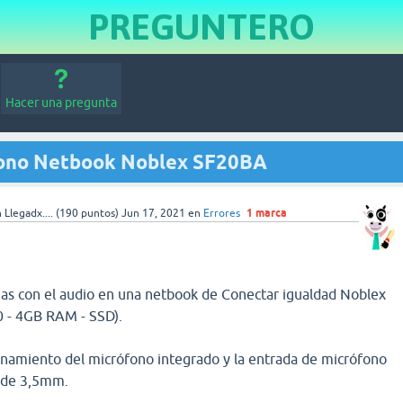
PREGUNTERO
Hacer una pregunta
fono Netbook Noblex SF20BA
1
marca
 Llegadx....
(
190
puntos)
Jun 17, 2021
en
Errores
as con el audio en una netbook de Conectar igualdad Noblex
 - 4GB RAM - SSD).
onamiento del micrófono integrado y la entrada de micrófono
 de 3,5mm.