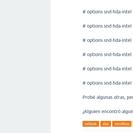
# options snd-hda-inte
# options snd-hda-inte
# options snd-hda-inte
# options snd-hda-inte
# options snd-hda-intel
# options snd-hda-inte
Probé algunas otras, per
¿Alguien encontró algun
netbook
alsa
micrófono