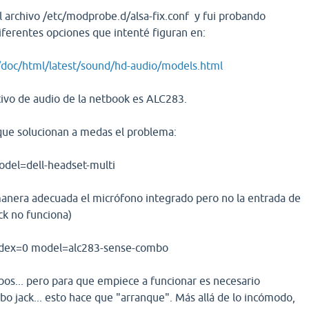
el archivo /etc/modprobe.d/alsa-fix.conf y fui probando
diferentes opciones que intenté figuran en:
/doc/html/latest/sound/hd-audio/models.html
tivo de audio de la netbook es ALC283.
que solucionan a medas el problema:
odel=dell-headset-multi
anera adecuada el micrófono integrado pero no la entrada de
ck no funciona)
index=0 model=alc283-sense-combo
os... pero para que empiece a funcionar es necesario
bo jack... esto hace que "arranque". Más allá de lo incómodo,