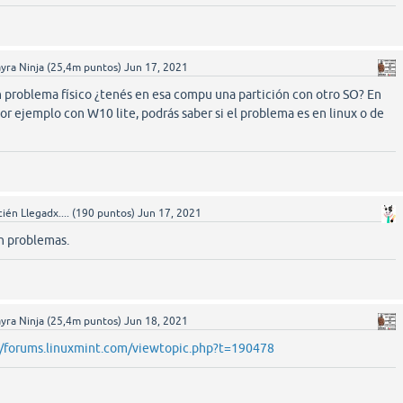
yra Ninja
(
25,4m
puntos)
Jun 17, 2021
 un problema físico ¿tenés en esa compu una partición con otro SO? En
or ejemplo con W10 lite, podrás saber si el problema es en linux o de
ién Llegadx....
(
190
puntos)
Jun 17, 2021
n problemas.
yra Ninja
(
25,4m
puntos)
Jun 18, 2021
//forums.linuxmint.com/viewtopic.php?t=190478