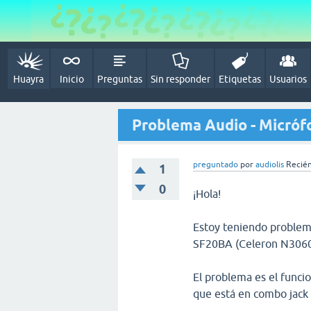
Huayra
Inicio
Preguntas
Sin responder
Etiquetas
Usuarios
Problema Audio - Micró
preguntado
por
audiolis
Recién
1
0
¡Hola!
Estoy teniendo problem
SF20BA (Celeron N3060
El problema es el funci
que está en combo jack