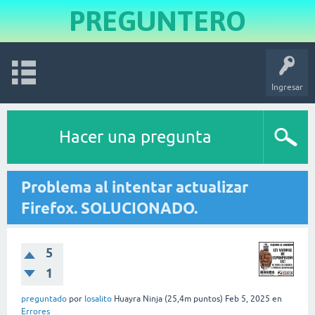
PREGUNTERO
Ingresar
Hacer una pregunta
Problema al intentar actualizar
Firefox. SOLUCIONADO.
5
1
preguntado
por
losalito
Huayra Ninja
(
25,4m
puntos)
Feb 5, 2025
en
Errores