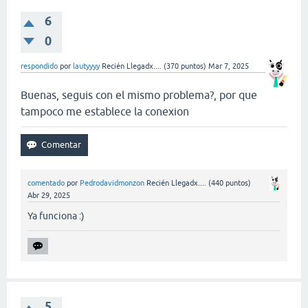
6
0
respondido
por
lautyyyy
Recién Llegadx....
(
370
puntos)
Mar 7, 2025
Buenas, seguis con el mismo problema?, por que
tampoco me establece la conexion
comentado
por
Pedrodavidmonzon
Recién Llegadx....
(
440
puntos)
Abr 29, 2025
Ya funciona :)
5