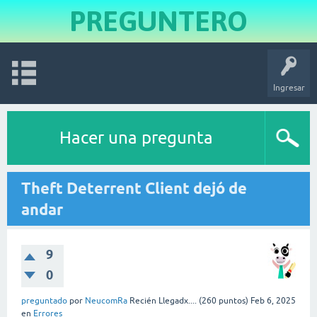
PREGUNTERO
Ingresar
Hacer una pregunta
Theft Deterrent Client dejó de
andar
9
0
preguntado
por
NeucomRa
Recién Llegadx....
(
260
puntos)
Feb 6, 2025
en
Errores