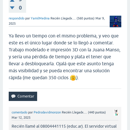
0
respondido
por
YamilMedina
Recién Llegadx....
(
560
puntos)
Mar 9,
2025
Ya llevo un tiempo con el mismo problema, y veo que
este es el único lugar donde se lo llegó a comentar.
Trabajo modelado e impresión 3D con la Juana Manso,
y sería una pérdida de tiempo y plata el tener que
llevar a desbloquearla. Ojalá que este asunto tenga
más visibilidad y se pueda encontrar una solución
rápida (me quedan 350 ciclos
).
comentado
por
Pedrodavidmonzon
Recién Llegadx....
(
440
puntos)
Mar 12, 2025
Recién llamé al 08004441115 (educ.ar). El servidor virtual