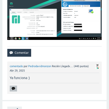
comentado
por
Pedrodavidmonzon
Recién Llegadx....
(
440
puntos)
Abr 29, 2025
Ya funciona :)