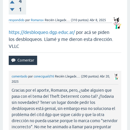
4
1
respondido
por
Romansx
Recién Llegadx....
(
310
puntos)
Abr 8, 2025
https://desbloqueo.dgp.educ.ar/
por acá se piden
los desbloqueos. Llamé y me dieron esta dirección.
VLLC
comentado
por
coneciguald16
Recién Llegadx....
(
290
puntos)
Abr 20,
2025
Gracias por el aporte, Romansx, pero, ¿sabe alguien que
pasa con el tema del Theft Deterrent como tal? ¿Todavia
sin novedades? Tener un lugar donde pedir los
desbloqueos está genial, sin embargo eso no soluciona el
problema del citd.dgp que sigue caído y que la otra
dirección no pueda usarse porque lo marca como "servidor
incorrecto". No me he animado a llamar para preguntar