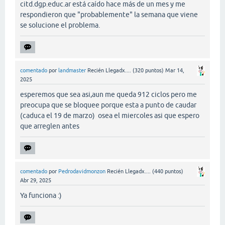
citd.dgp.educ.ar está caído hace más de un mes y me
respondieron que "probablemente" la semana que viene
se solucione el problema.
comentado
por
landmaster
Recién Llegadx....
(
320
puntos)
Mar 14,
2025
esperemos que sea asi,aun me queda 912 ciclos pero me
preocupa que se bloquee porque esta a punto de caudar
(caduca el 19 de marzo) osea el miercoles asi que espero
que arreglen antes
comentado
por
Pedrodavidmonzon
Recién Llegadx....
(
440
puntos)
Abr 29, 2025
Ya funciona :)