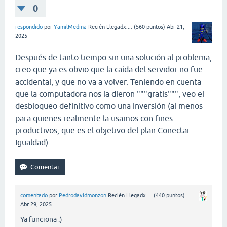
0
respondido
por
YamilMedina
Recién Llegadx....
(
560
puntos)
Abr 21,
2025
Después de tanto tiempo sin una solución al problema,
creo que ya es obvio que la caída del servidor no fue
accidental, y que no va a volver. Teniendo en cuenta
que la computadora nos la dieron """gratis""", veo el
desbloqueo definitivo como una inversión (al menos
para quienes realmente la usamos con fines
productivos, que es el objetivo del plan Conectar
Igualdad).
comentado
por
Pedrodavidmonzon
Recién Llegadx....
(
440
puntos)
Abr 29, 2025
Ya funciona :)