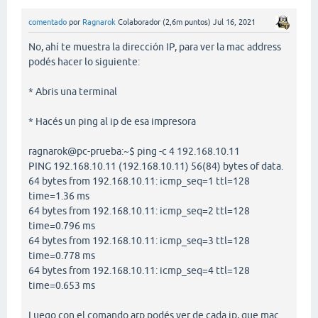
comentado
por
Ragnarok
Colaborador
(
2,6m
puntos)
Jul 16, 2021
No, ahí te muestra la dirección IP, para ver la mac address
podés hacer lo siguiente:
* Abris una terminal
* Hacés un ping al ip de esa impresora
ragnarok@pc-prueba:~$ ping -c 4 192.168.10.11
PING 192.168.10.11 (192.168.10.11) 56(84) bytes of data.
64 bytes from 192.168.10.11: icmp_seq=1 ttl=128
time=1.36 ms
64 bytes from 192.168.10.11: icmp_seq=2 ttl=128
time=0.796 ms
64 bytes from 192.168.10.11: icmp_seq=3 ttl=128
time=0.778 ms
64 bytes from 192.168.10.11: icmp_seq=4 ttl=128
time=0.653 ms
Luego con el comando arp podés ver de cada ip, que mac