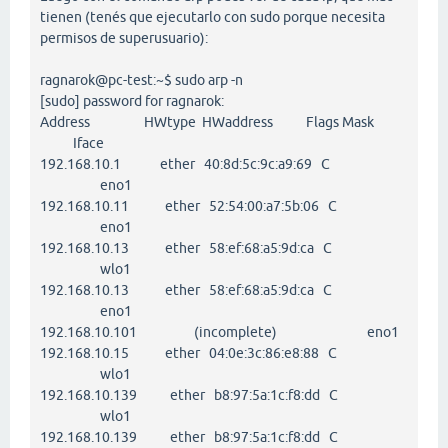
tienen (tenés que ejecutarlo con sudo porque necesita
permisos de superusuario):
ragnarok@pc-test:~$ sudo arp -n
[sudo] password for ragnarok:
Address HWtype HWaddress Flags Mask
Iface
192.168.10.1 ether 40:8d:5c:9c:a9:69 C
eno1
192.168.10.11 ether 52:54:00:a7:5b:06 C
eno1
192.168.10.13 ether 58:ef:68:a5:9d:ca C
wlo1
192.168.10.13 ether 58:ef:68:a5:9d:ca C
eno1
192.168.10.101 (incomplete) eno1
192.168.10.15 ether 04:0e:3c:86:e8:88 C
wlo1
192.168.10.139 ether b8:97:5a:1c:f8:dd C
wlo1
192.168.10.139 ether b8:97:5a:1c:f8:dd C