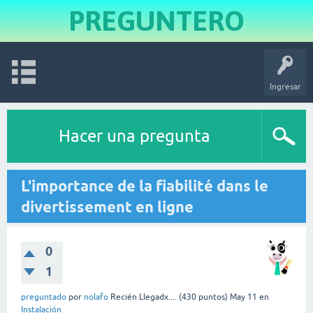
PREGUNTERO
Ingresar
Hacer una pregunta
L'importance de la fiabilité dans le
divertissement en ligne
0
1
preguntado
por
nolafo
Recién Llegadx....
(
430
puntos)
May 11
en
Instalación