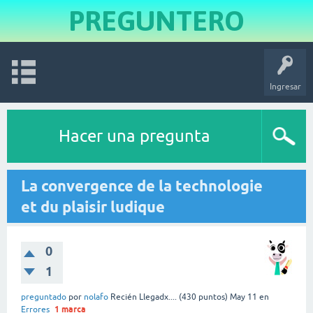
PREGUNTERO
Ingresar
Hacer una pregunta
La convergence de la technologie
et du plaisir ludique
0
1
preguntado
por
nolafo
Recién Llegadx....
(
430
puntos)
May 11
en
1
marca
Errores