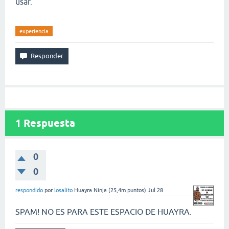
usar.
experiencia
1
Respuesta
0
0
respondido
por
losalito
Huayra Ninja
(
25,4m
puntos)
Jul 28
SPAM! NO ES PARA ESTE ESPACIO DE HUAYRA.