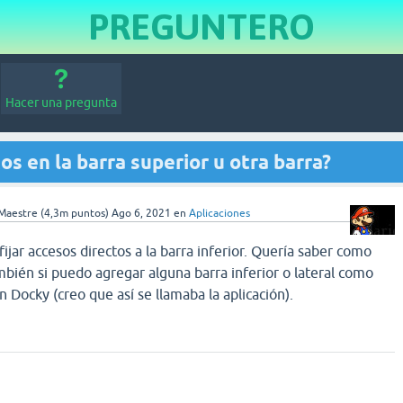
PREGUNTERO
Hacer una pregunta
os en la barra superior u otra barra?
Maestre
(
4,3m
puntos)
Ago 6, 2021
en
Aplicaciones
jar accesos directos a la barra inferior. Quería saber como
mbién si puedo agregar alguna barra inferior o lateral como
 Docky (creo que así se llamaba la aplicación).