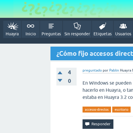
Huayra
Inicio
Preguntas
Sin responder
Etiquetas
Usuarios
¿Cómo fijo accesos direct
preguntado
por
Pablin
Huayra 
4
0
En Windows se pueden fi
hacerlo en Huayra, o ta
estaba en Huayra 3.2 con
accesos-directos
escritorio