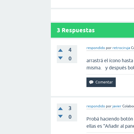
3
Respuestas
respondido
por
retrociruja
C
4
0
arrastrá el ícono hasta
misma. y después botó
respondido
por
javier
Colabo
3
0
Probá haciendo botón 
ellas es "Añadir al pane