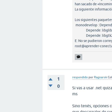
han sacado de «Incomin
La siguiente informació
Los siguientes paquete
monodevelop : Depende: 
Depende: libglib2.0-ci
Depende: libgtk2.0-cil
E: No se pudieron corre
root@aprender-conect
respondido
por
Ragnarok
Co
1
0
Si vas a usar .net qui
ms
Sino tenés, opciones 
que descargalos de sus