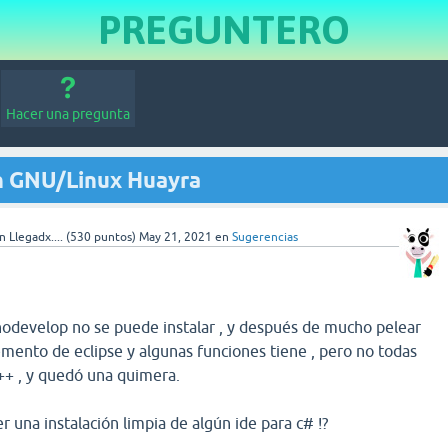
PREGUNTERO
Hacer una pregunta
n GNU/Linux Huayra
 Llegadx....
(
530
puntos)
May 21, 2021
en
Sugerencias
odevelop no se puede instalar , y después de mucho pelear
emento de eclipse y algunas funciones tiene , pero no todas
++ , y quedó una quimera.
 una instalación limpia de algún ide para c# !?