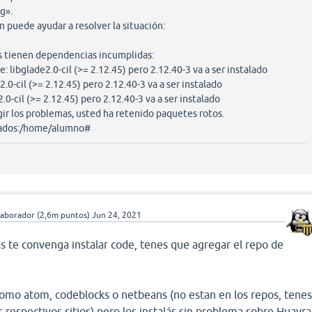
g».
n puede ayudar a resolver la situación:
s tienen dependencias incumplidas:
libglade2.0-cil (>= 2.12.45) pero 2.12.40-3 va a ser instalado
l (>= 2.12.45) pero 2.12.40-3 va a ser instalado
 (>= 2.12.45) pero 2.12.40-3 va a ser instalado
gir los problemas, usted ha retenido paquetes rotos.
ados:/home/alumno#
laborador
(
2,6m
puntos)
Jun 24, 2021
zas te convenga instalar code, tenes que agregar el repo de
como atom, codeblocks o netbeans (no estan en los repos, tene
 respectivos sitios) pero los instalás sin problema sobre Huayra