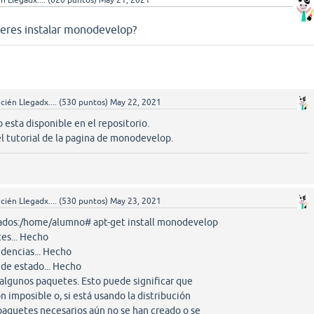
n Llegadx....
(
620
puntos)
May 21, 2021
eres instalar monodevelop?
cién Llegadx....
(
530
puntos)
May 22, 2021
sta disponible en el repositorio.
l tutorial de la pagina de monodevelop.
cién Llegadx....
(
530
puntos)
May 23, 2021
dos:/home/alumno# apt-get install monodevelop
es... Hecho
dencias... Hecho
de estado... Hecho
 algunos paquetes. Esto puede significar que
n imposible o, si está usando la distribución
paquetes necesarios aún no se han creado o se