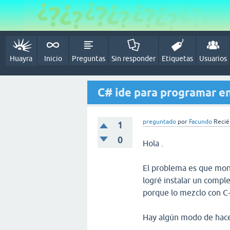
Huayra
Inicio
Preguntas
Sin responder
Etiquetas
Usuarios
C# ide para programar e
preguntado
por
Facundo
Recién
1
0
Hola .
El problema es que mon
logré instalar un compl
porque lo mezclo con C
Hay algún modo de hacer