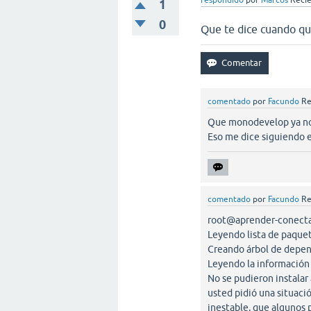
respondido
por
Marcos
Recié
1
0
Que te dice cuando qu
comentado
por
Facundo
Re
Que monodevelop ya no e
Eso me dice siguiendo e
comentado
por
Facundo
Re
root@aprender-conecta
Leyendo lista de paquet
Creando árbol de depen
Leyendo la información 
No se pudieron instalar
usted pidió una situació
inestable, que algunos 