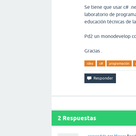
Se tiene que usar c# .ne
laboratorio de programa
educación técnicas de la
Pd2 un monodevelop com
Gracias .
idea
c#
programación
2
Respuestas