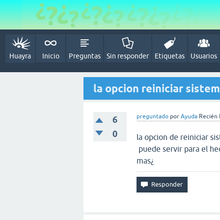
Huayra
Inicio
Preguntas
Sin responder
Etiquetas
Usuarios
la opcion reiniciar siste
preguntado
por
Ayuda
Recién L
6
0
la opcion de reiniciar s
puede servir para el he
mas¿