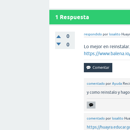
1
Respuesta
respondido
por
losalito
Huayr
0
0
Lo mejor en reinstalar
https://www.balena.io
comentado
por
Ayuda
Reci
y como reinstalo y hago
comentado
por
losalito
Hua
https://huayra.educar.g