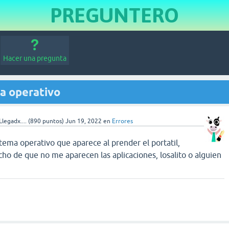
PREGUNTERO
Hacer una pregunta
ma operativo
legadx....
(
890
puntos)
Jun 19, 2022
en
Errores
istema operativo que aparece al prender el portatil,
cho de que no me aparecen las aplicaciones, losalito o alguien