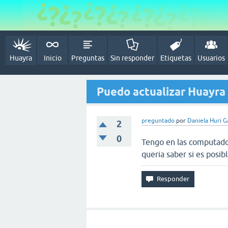
Huayra
Inicio
Preguntas
Sin responder
Etiquetas
Usuarios
Puedo actualizar Huayra 
preguntado
por
Daniela Huri G
2
0
Tengo en las computador
queria saber si es posib