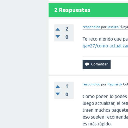
2
Respuestas
respondido
por
losalito
Huayr
2
0
Te recomiendo que pas
qa=27/como-actualizar
respondido
por
Ragnarok
Co
1
0
Como poder, lo podés 
luego actualizar, el t
traen muchos paquetes 
eso suelen recomendar
es más rápido.