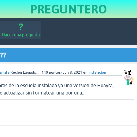
PREGUNTERO
Hacer una pregunta
??
arrafa
Recién Llegadx....
(
140
puntos)
Jun 8, 2021
en
Instalación
as de la escuela instalada ya una version de Huayra,
le actualizar sin formatear una por una...