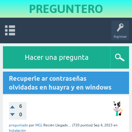
PREGUNTERO
Ingresar
Hacer una pregunta
Recuperle ar contraseñas
olvidadas en huayra y en windows
6
0
preguntado
por
MGL
Recién Llegadx....
(
720
puntos)
Sep 4, 2023
en
Instalación