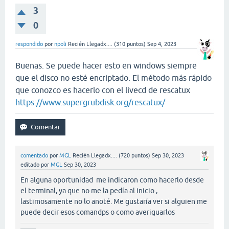
3
0
respondido
por
npoli
Recién Llegadx....
(
310
puntos)
Sep 4, 2023
Buenas. Se puede hacer esto en windows siempre
que el disco no esté encriptado. El método más rápido
que conozco es hacerlo con el livecd de rescatux
https://www.supergrubdisk.org/rescatux/
comentado
por
MGL
Recién Llegadx....
(
720
puntos)
Sep 30, 2023
editado
por
MGL
Sep 30, 2023
En alguna oportunidad me indicaron como hacerlo desde
el terminal, ya que no me la pedía al inicio ,
lastimosamente no lo anoté. Me gustaría ver si alguien me
puede decir esos comandps o como averiguarlos