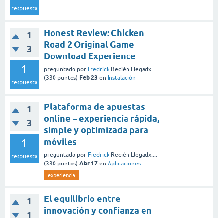
respuesta
Honest Review: Chicken
1
Road 2 Original Game
3
Download Experience
1
preguntado
por
Fredrick
Recién Llegadx....
Feb 23
(
330
puntos)
en
Instalación
respuesta
Plataforma de apuestas
1
online – experiencia rápida,
3
simple y optimizada para
1
móviles
preguntado
por
Fredrick
Recién Llegadx....
respuesta
Abr 17
(
330
puntos)
en
Aplicaciones
experiencia
El equilibrio entre
1
innovación y confianza en
1