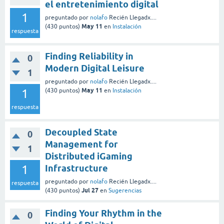
el entretenimiento digital
1
preguntado
por
nolafo
Recién Llegadx....
May 11
(
430
puntos)
en
Instalación
respuesta
Finding Reliability in
0
Modern Digital Leisure
1
preguntado
por
nolafo
Recién Llegadx....
May 11
1
(
430
puntos)
en
Instalación
respuesta
Decoupled State
0
Management for
1
Distributed iGaming
1
Infrastructure
preguntado
por
nolafo
Recién Llegadx....
respuesta
Jul 27
(
430
puntos)
en
Sugerencias
Finding Your Rhythm in the
0