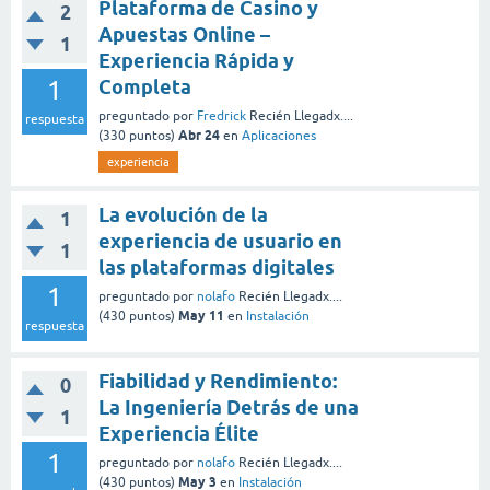
Plataforma de Casino y
2
Apuestas Online –
1
Experiencia Rápida y
1
Completa
preguntado
por
Fredrick
Recién Llegadx....
respuesta
Abr 24
(
330
puntos)
en
Aplicaciones
experiencia
La evolución de la
1
experiencia de usuario en
1
las plataformas digitales
1
preguntado
por
nolafo
Recién Llegadx....
May 11
(
430
puntos)
en
Instalación
respuesta
Fiabilidad y Rendimiento:
0
La Ingeniería Detrás de una
1
Experiencia Élite
1
preguntado
por
nolafo
Recién Llegadx....
May 3
(
430
puntos)
en
Instalación