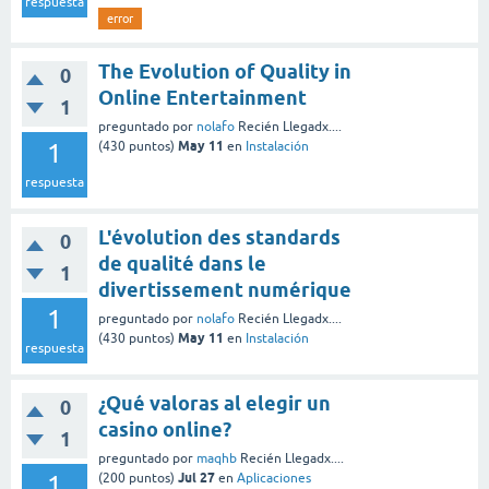
respuesta
error
The Evolution of Quality in
0
Online Entertainment
1
preguntado
por
nolafo
Recién Llegadx....
May 11
1
(
430
puntos)
en
Instalación
respuesta
L'évolution des standards
0
de qualité dans le
1
divertissement numérique
1
preguntado
por
nolafo
Recién Llegadx....
May 11
(
430
puntos)
en
Instalación
respuesta
¿Qué valoras al elegir un
0
casino online?
1
preguntado
por
maqhb
Recién Llegadx....
Jul 27
1
(
200
puntos)
en
Aplicaciones