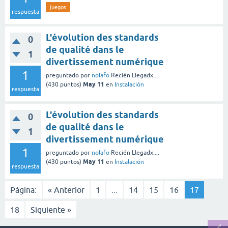
juegos
respuesta
L'évolution des standards
0
de qualité dans le
1
divertissement numérique
1
preguntado
por
nolafo
Recién Llegadx....
May 11
(
430
puntos)
en
Instalación
respuesta
L'évolution des standards
0
de qualité dans le
1
divertissement numérique
1
preguntado
por
nolafo
Recién Llegadx....
May 11
(
430
puntos)
en
Instalación
respuesta
Página:
« Anterior
1
...
14
15
16
17
18
Siguiente »