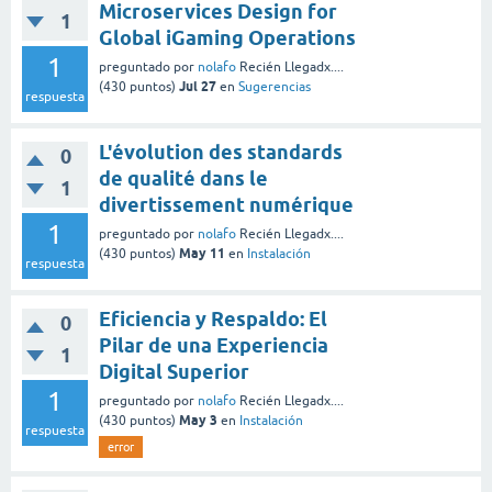
Microservices Design for
1
Global iGaming Operations
1
preguntado
por
nolafo
Recién Llegadx....
Jul 27
(
430
puntos)
en
Sugerencias
respuesta
L'évolution des standards
0
de qualité dans le
1
divertissement numérique
1
preguntado
por
nolafo
Recién Llegadx....
May 11
(
430
puntos)
en
Instalación
respuesta
Eficiencia y Respaldo: El
0
Pilar de una Experiencia
1
Digital Superior
1
preguntado
por
nolafo
Recién Llegadx....
May 3
(
430
puntos)
en
Instalación
respuesta
error