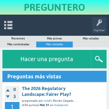
PREGUNTERO
Ingresar
Recientes
Más activas
Más votadas
Más contestadas
Más visitadas
Hacer una pregunta
Preguntas más vistas
The 2026 Regulatory
0
Landscape: Fairer Play?
3
preguntado
por
nolafo
Recién Llegadx....
Mar 31
1
(
430
puntos)
en
Instalación