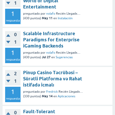
World of Digital
1
Entertainment
1
preguntado
por
nolafo
Recién Llegadx....
May 11
(
430
puntos)
en
Instalación
respuesta
Scalable Infrastructure
0
Paradigms for Enterprise
1
iGaming Backends
1
preguntado
por
nolafo
Recién Llegadx....
Jul 27
(
430
puntos)
en
Sugerencias
respuesta
Pinup Casino Təcrübəsi –
2
Sürətli Platforma və Rahat
1
İstifadə İcmalı
1
preguntado
por
Fredrick
Recién Llegadx....
May 14
(
330
puntos)
en
Aplicaciones
respuesta
Fault-Tolerant
0