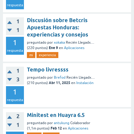
respuesta
Discusión sobre Betcris
1
Apuestas Honduras:
1
experiencias y consejos
1
preguntado
por
xokaka
Recién Llegadx....
Ene 9
(
220
puntos)
en
Aplicaciones
respuesta
mi
experiencia
Tempo livressss
1
preguntado
por
Brefod
Recién Llegadx....
3
Abr 11, 2025
(
210
puntos)
en
Instalación
1
respuesta
Minitest en Huayra 6.5
2
preguntado
por
antukung
Colaborador
1
Feb 12
(
1,1m
puntos)
en
Aplicaciones