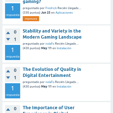
gaming?
1
preguntado
por
Fredrick
Recién Llegadx....
Jun 25
(
330
puntos)
en
Aplicaciones
respuesta
impresora
Stability and Variety in the
0
Modern Gaming Landscape
1
preguntado
por
nolafo
Recién Llegadx....
May 11
1
(
430
puntos)
en
Instalación
respuesta
The Evolution of Quality in
0
Digital Entertainment
1
preguntado
por
nolafo
Recién Llegadx....
May 11
1
(
430
puntos)
en
Instalación
respuesta
The Importance of User
0