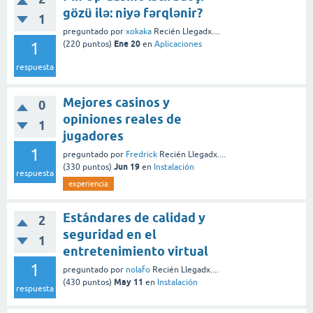
gözü ilə: niyə fərqlənir?
1
preguntado
por
xokaka
Recién Llegadx....
Ene 20
1
(
220
puntos)
en
Aplicaciones
respuesta
Mejores casinos y
0
opiniones reales de
1
jugadores
1
preguntado
por
Fredrick
Recién Llegadx....
Jun 19
(
330
puntos)
en
Instalación
respuesta
experiencia
Estándares de calidad y
2
seguridad en el
1
entretenimiento virtual
1
preguntado
por
nolafo
Recién Llegadx....
May 11
(
430
puntos)
en
Instalación
respuesta