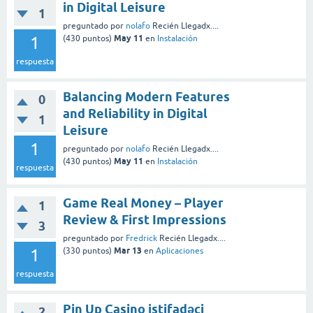
in Digital Leisure
1
preguntado
por
nolafo
Recién Llegadx....
May 11
1
(
430
puntos)
en
Instalación
respuesta
Balancing Modern Features
0
and Reliability in Digital
1
Leisure
1
preguntado
por
nolafo
Recién Llegadx....
May 11
(
430
puntos)
en
Instalación
respuesta
Game Real Money – Player
1
Review & First Impressions
3
preguntado
por
Fredrick
Recién Llegadx....
Mar 13
1
(
330
puntos)
en
Aplicaciones
respuesta
Pin Up Casino istifadəçi
2