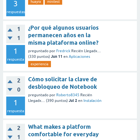
3
huayra
minitest
respuestas
¿Por qué algunos usuarios
1
permanecen años en la
1
misma plataforma online?
1
preguntado
por
Fredrick
Recién Llegadx....
Jun 11
(
330
puntos)
en
Aplicaciones
respuesta
experiencia
Cómo solicitar la clave de
2
desbloqueo de Notebook
0
preguntado
por
Roberto8345
Recién
Jul 2
1
Llegadx....
(
390
puntos)
en
Instalación
respuesta
What makes a platform
2
comfortable for everyday
1