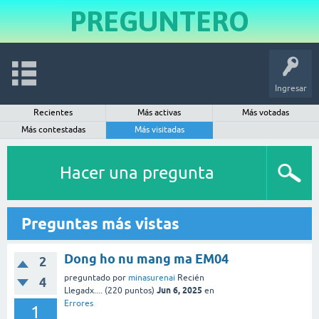
PREGUNTERO
Ingresar
Recientes
Más activas
Más votadas
Más contestadas
Más visitadas
Hacer una pregunta
Preguntas más vistas
Dong ho nu mang ma EM04
2
preguntado
por
minasurenai
Recién
4
Jun 6, 2025
Llegadx....
(
220
puntos)
en
Errores
1