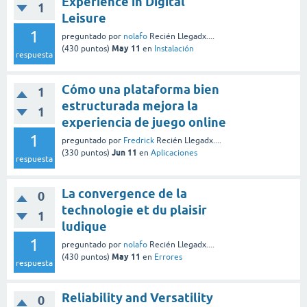
Experience in Digital
1
Leisure
1
preguntado
por
nolafo
Recién Llegadx....
May 11
(
430
puntos)
en
Instalación
respuesta
Cómo una plataforma bien
1
estructurada mejora la
1
experiencia de juego online
1
preguntado
por
Fredrick
Recién Llegadx....
Jun 11
(
330
puntos)
en
Aplicaciones
respuesta
La convergence de la
0
technologie et du plaisir
1
ludique
1
preguntado
por
nolafo
Recién Llegadx....
May 11
(
430
puntos)
en
Errores
respuesta
Reliability and Versatility
0