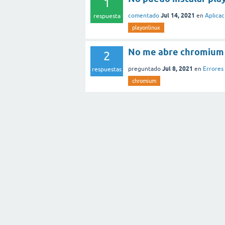
1
Jul 14, 2021
comentado
en
Aplicac
respuesta
playonlinux
No me abre chromium
2
Jul 8, 2021
preguntado
en
Errores
respuestas
chromium