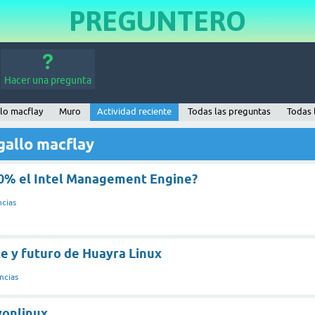
PREGUNTERO
Hacer una pregunta
llo macflay
Muro
Actividad reciente
Todas las preguntas
Todas 
gallo macflay
00% el Intel Management Engine?
cias
e y futuro de Huayra Linux
ncias
yonlinux