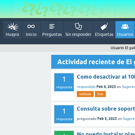
Huayra
Inicio
Preguntas
Sin responder
Etiquetas
Usuarios
Usuario El ga
Actividad reciente de El 
Como desactivar al 1
1
Feb 4, 2025
respondido
en
Sugeren
respuesta
netbook
bios
Consulta sobre soport
1
Feb 3, 2025
preguntado
en
Sugere
respuesta
No puedo instalar pla