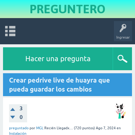
PREGUNTERO
Ingresar
Hacer una pregunta
Crear pedrive live de huayra que
pueda guardar los cambios
3
0
preguntado
por
MGL
Recién Llegadx....
(
720
puntos)
Ago 7, 2024
en
Instalación