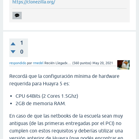
https://clonezilla.org/
1
0
respondido
por
rmedel
Recién Llegadx....
(
560
puntos)
May 20, 2021
Recordá que la configuración mínima de hardware
requerida para Huayra 5 es:
CPU 64Bits (2 Cores 1.5Ghz)
2GB de memoria RAM.
En caso de que las netbooks de la escuela sean muy
antiguas (de las primeras entregadas por el PCI) no
cumplen con estos requisitos y deberías utilizar una
versión anterior de Huayra (que podés encontrar en