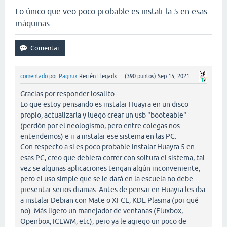
Lo único que veo poco probable es instalr la 5 en esas
máquinas.
comentado
por
Pagnux
Recién Llegadx....
(
390
puntos)
Sep 15, 2021
Gracias por responder losalito.
Lo que estoy pensando es instalar Huayra en un disco
propio, actualizarla y luego crear un usb "booteable"
(perdón por el neologismo, pero entre colegas nos
entendemos) e ir a instalar ese sistema en las PC.
Con respecto a si es poco probable instalar Huayra 5 en
esas PC, creo que debiera correr con soltura el sistema, tal
vez se algunas aplicaciones tengan algún inconveniente,
pero el uso simple que se le dará en la escuela no debe
presentar serios dramas. Antes de pensar en Huayra les iba
a instalar Debian con Mate o XFCE, KDE Plasma (por qué
no). Más ligero un manejador de ventanas (Fluxbox,
Openbox, ICEWM, etc), pero ya le agrego un poco de