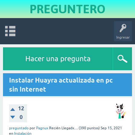
PREGUNTERO
Ingresar
Hacer una pregunta
Instalar Huayra actualizada en pc
sin Internet
12
0
preguntado
por
Pagnux
Recién Llegadx....
(
390
puntos)
Sep 15, 2021
en
Instalación