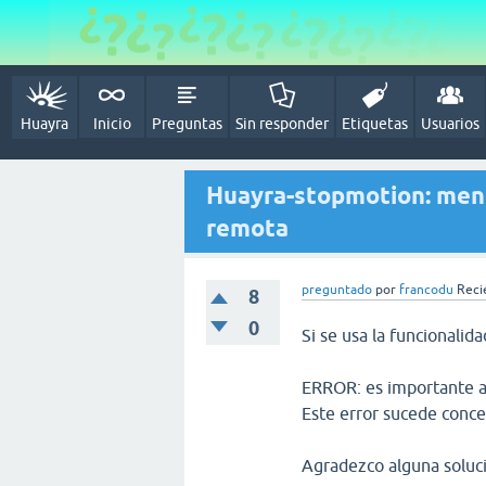
Huayra
Inicio
Preguntas
Sin responder
Etiquetas
Usuarios
Huayra-stopmotion: mensa
remota
preguntado
por
francodu
Recié
8
0
Si se usa la funcionalid
ERROR: es importante a
Este error sucede conce
Agradezco alguna soluc