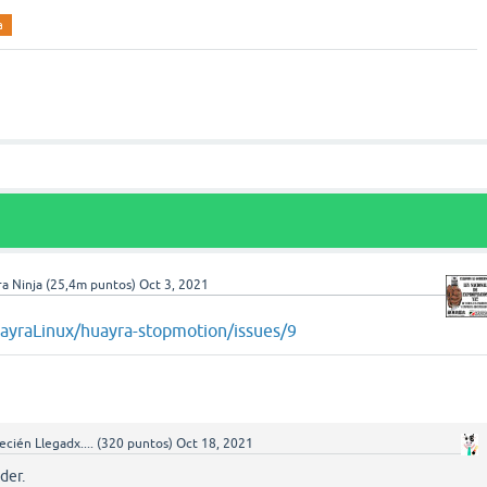
a
a Ninja
(
25,4m
puntos)
Oct 3, 2021
uayraLinux/huayra-stopmotion/issues/9
ecién Llegadx....
(
320
puntos)
Oct 18, 2021
der.