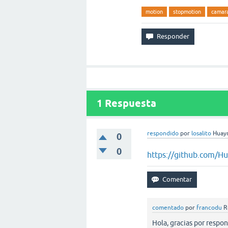
motion
stopmotion
camar
1
Respuesta
respondido
por
losalito
Huayr
0
0
https://github.com/H
comentado
por
francodu
R
Hola, gracias por respon