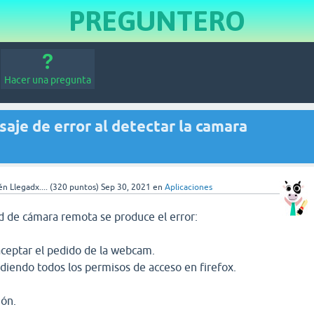
PREGUNTERO
Hacer una pregunta
je de error al detectar la camara
n Llegadx....
(
320
puntos)
Sep 30, 2021
en
Aplicaciones
ad de cámara remota se produce el error:
ceptar el pedido de la webcam.
diendo todos los permisos de acceso en firefox.
ión.