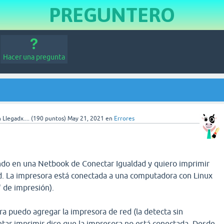
PREGUNTERO
Hacer una pregunta
d
 Llegadx....
(
190
puntos)
May 21, 2021
en
Errores
do en una Netbook de Conectar Igualdad y quiero imprimir
d. La impresora está conectada a una computadora con Linux
" de impresión).
a puedo agregar la impresora de red (la detecta sin
ntar imprimir dice que la impresora no está conectada. Desde