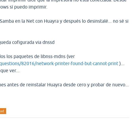
ws sí puedo imprimir.
amba en la Net con Huayra y después lo desinstalé... no sé si
queda cofigurada via dnssd
dos los paquetes de libnss-mdns (ver
questions/82016/network-printer-found-but-cannot-print
)...
que ver...
es antes de reinstalar Huayra desde cero y probar de nuevo...
ssd