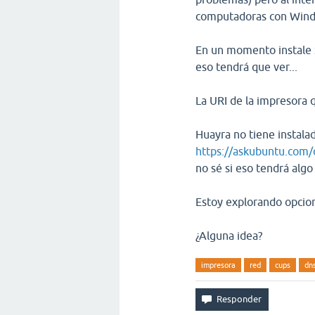
computadoras con Windo
En un momento instale S
eso tendrá que ver...
La URI de la impresora 
Huayra no tiene instala
https://askubuntu.com/
no sé si eso tendrá algo 
Estoy explorando opcion
¿Alguna idea?
impresora
red
cups
dn