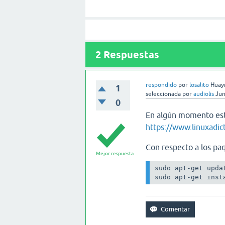
2
Respuestas
respondido
por
losalito
Huayr
1
seleccionada
por
audiolis
Jun
0
En algún momento est
https://www.linuxadic
Con respecto a los pa
Mejor respuesta
sudo apt-get updat
sudo apt-get inst