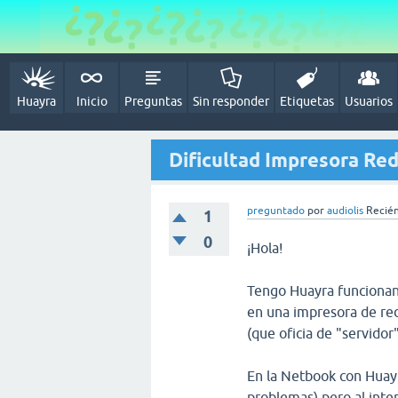
Huayra
Inicio
Preguntas
Sin responder
Etiquetas
Usuarios
Dificultad Impresora Re
preguntado
por
audiolis
Recién
1
0
¡Hola!
Tengo Huayra funcionan
en una impresora de re
(que oficia de "servidor
En la Netbook con Huayr
problemas) pero al inte