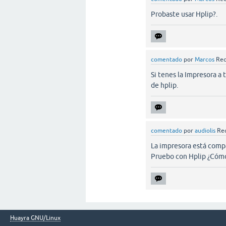
Probaste usar Hplip?.
comentado
por
Marcos
Rec
Si tenes la Impresora a
de hplip.
comentado
por
audiolis
Rec
La impresora está compa
Pruebo con Hplip ¿Cómo
Huayra GNU/Linux