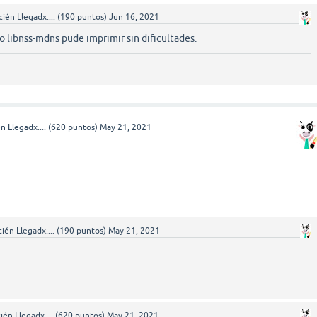
ién Llegadx....
(
190
puntos)
Jun 16, 2021
 libnss-mdns pude imprimir sin dificultades.
n Llegadx....
(
620
puntos)
May 21, 2021
ién Llegadx....
(
190
puntos)
May 21, 2021
ién Llegadx....
(
620
puntos)
May 21, 2021