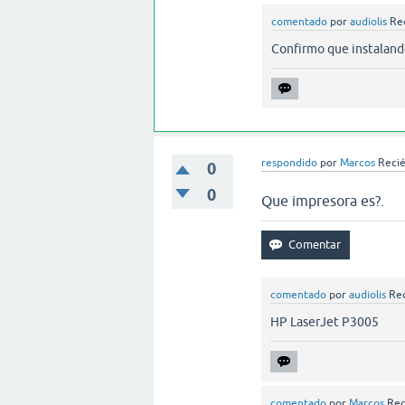
comentado
por
audiolis
Rec
Confirmo que instalando
respondido
por
Marcos
Recié
0
0
Que impresora es?.
comentado
por
audiolis
Rec
HP LaserJet P3005
comentado
por
Marcos
Rec