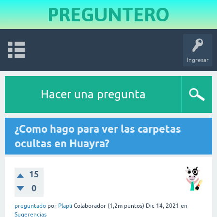
PREGUNTERO
Ingresar
Hacer una pregunta
¿Como hago para ver las carpetas
ocultas en Huayra?
15
0
preguntado
por
Plapli
Colaborador
(
1,2m
puntos)
Dic 14, 2021
en
Sugerencias