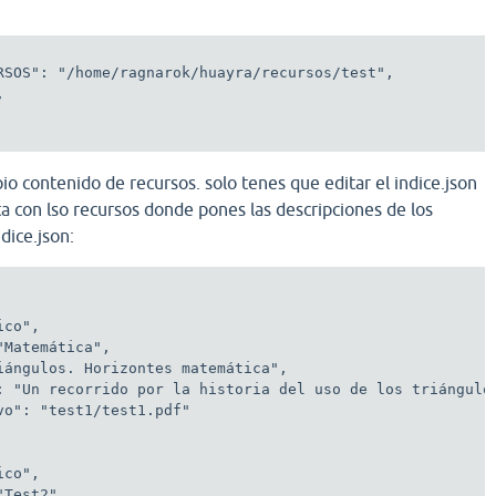
RSOS": "/home/ragnarok/huayra/recursos/test",



io contenido de recursos. solo tenes que editar el indice.json
a con lso recursos donde pones las descripciones de los
dice.json:
co",

Matemática",

iángulos. Horizontes matemática",

: "Un recorrido por la historia del uso de los triángulo
vo": "test1/test1.pdf"

co",

Test2",
