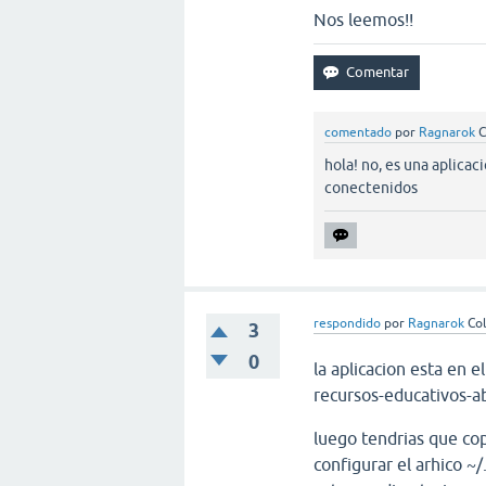
Nos leemos!!
comentado
por
Ragnarok
C
hola! no, es una aplicac
conectenidos
respondido
por
Ragnarok
Co
3
0
la aplicacion esta en 
recursos-educativos-ab
luego tendrias que cop
configurar el arhico ~