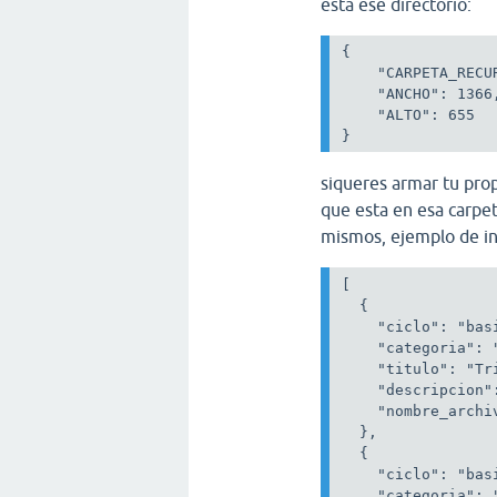
esta ese directorio:
{

    "CARPETA_RECU
    "ANCHO": 1366,
    "ALTO": 655

siqueres armar tu prop
que esta en esa carpet
mismos, ejemplo de in
[

  {

    "ciclo": "basi
    "categoria": "
    "titulo": "Tr
    "descripcion"
    "nombre_archi
  },

  {

    "ciclo": "basi
    "categoria": "