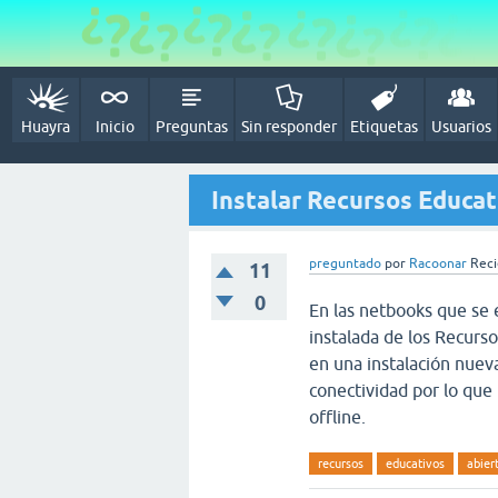
Huayra
Inicio
Preguntas
Sin responder
Etiquetas
Usuarios
Instalar Recursos Educat
preguntado
por
Racoonar
Reci
11
0
En las netbooks que se 
instalada de los Recurs
en una instalación nuev
conectividad por lo que 
offline.
recursos
educativos
abier