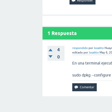
1
Respuesta
respondido
por
losalito
Huayr
4
editado
por
losalito
May 6, 2
0
En una terminal ejecut
sudo dpkg --configure 