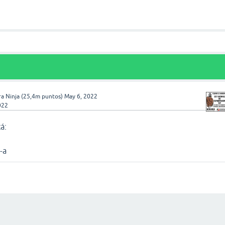
a Ninja
(
25,4m
puntos)
May 6, 2022
022
á:
-a