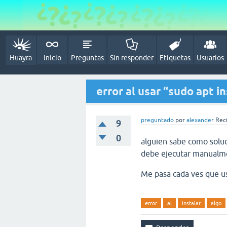
Huayra
Inicio
Preguntas
Sin responder
Etiquetas
Usuarios
error al usar “sudo apt in
preguntado
por
alexander
Reci
9
0
alguien sabe como soluc
debe ejecutar manualmen
Me pasa cada ves que 
error
al
instalar
algo