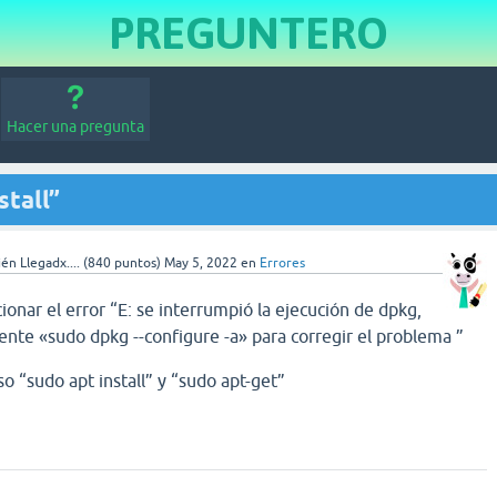
PREGUNTERO
Hacer una pregunta
stall”
én Llegadx....
(
840
puntos)
May 5, 2022
en
Errores
ionar el error
“
E: se interrumpió la ejecución de dpkg,
te «sudo dpkg --configure -a» para corregir el problema ”
uso
“
sudo apt install
”
y
“
sudo apt-get
”