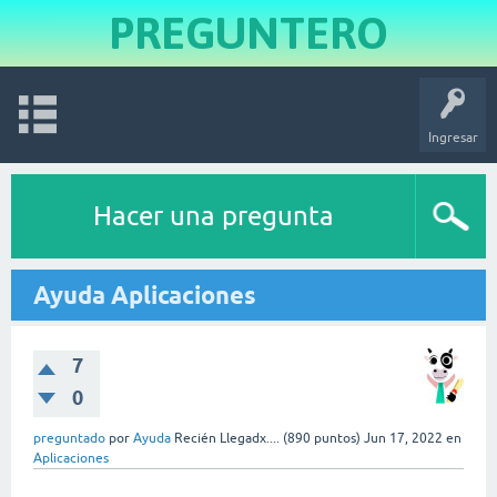
PREGUNTERO
Ingresar
Hacer una pregunta
Ayuda Aplicaciones
7
0
preguntado
por
Ayuda
Recién Llegadx....
(
890
puntos)
Jun 17, 2022
en
Aplicaciones