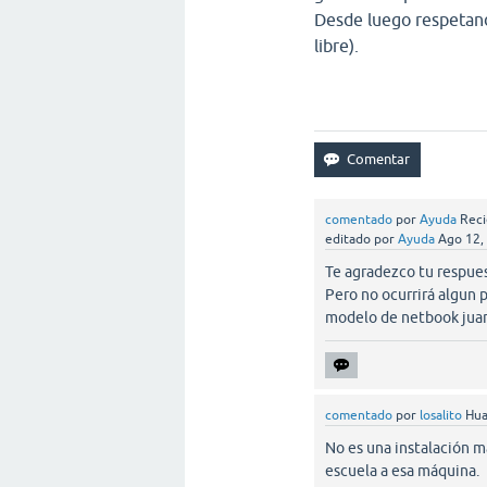
Desde luego respetando
libre).
comentado
por
Ayuda
Reci
editado
por
Ayuda
Ago 12,
Te agradezco tu respues
Pero no ocurrirá algun 
modelo de netbook jua
comentado
por
losalito
Hua
No es una instalación má
escuela a esa máquina.