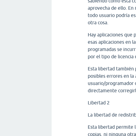
sabiendo cómo está co
aprovecha de ello. En r
todo usuario podría es
otra cosa.
Hay aplicaciones que 
esas aplicaciones en l
programadas se incurri
por el tipo de licenci
Esta libertad también 
posibles errores en la 
usuario/programador d
directamente corregirl
Libertad 2
La libertad de redistri
Esta libertad permite 
copias, ni ninguna otra