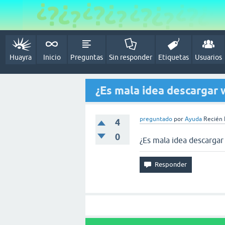
Huayra
Inicio
Preguntas
Sin responder
Etiquetas
Usuarios
¿Es mala idea descargar 
preguntado
por
Ayuda
Recién L
4
0
¿Es mala idea descargar