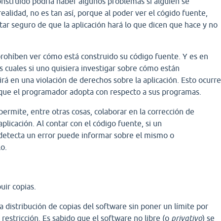
nstruido podría haber algunos problemas si alguien se
ealidad, no es tan así, porque al poder ver el cógido fuente,
tar seguro de que la aplicación hará lo que dicen que hace y no
prohíben ver cómo está construido su código fuente. Y es en
as cuales si uno quisiera investigar sobre cómo están
rá en una violación de derechos sobre la aplicación. Esto ocurr
a que el programador adopta con respecto a sus programas.
permite, entre otras cosas, colaborar en la corrección de
aplicación. Al contar con el código fuente, si un
etecta un error puede informar sobre el mismo o
o.
buir copias.
la distribución de copias del software sin poner un límite por
 restricción. Es sabido que el software no libre (o
privativo
) se