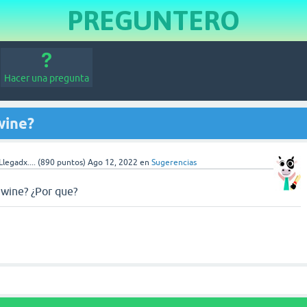
PREGUNTERO
Hacer una pregunta
wine?
legadx....
(
890
puntos)
Ago 12, 2022
en
Sugerencias
 wine? ¿Por que?