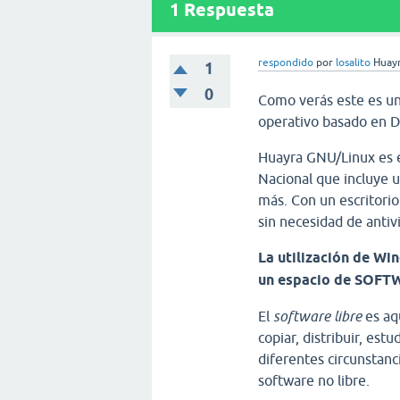
1
Respuesta
respondido
por
losalito
Huayr
1
0
Como verás este es un
operativo basado en D
Huayra GNU/Linux es el
Nacional que incluye u
más.
Con un escritorio
sin necesidad de antivi
La utilización de Win
un espacio de SOFT
El
software libre
es aqu
copiar, distribuir, est
diferentes circunstanc
software no libre.