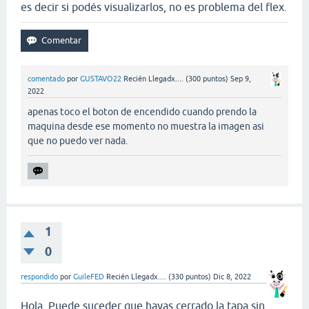
es decir si podés visualizarlos, no es problema del flex.
comentado
por
GUSTAVO22
Recién Llegadx....
(
300
puntos)
Sep 9,
2022
apenas toco el boton de encendido cuando prendo la
maquina desde ese momento no muestra la imagen asi
que no puedo ver nada.
1
0
respondido
por
GuileFED
Recién Llegadx....
(
330
puntos)
Dic 8, 2022
Hola. Puede suceder que hayas cerrado la tapa sin