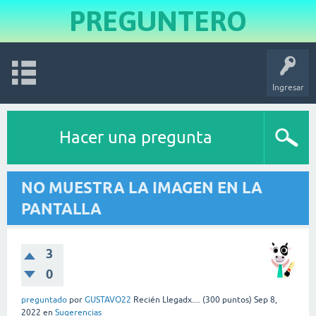
PREGUNTERO
Ingresar
Hacer una pregunta
NO MUESTRA LA IMAGEN EN LA
PANTALLA
3
0
preguntado
por
GUSTAVO22
Recién Llegadx....
(
300
puntos)
Sep 8,
2022
en
Sugerencias