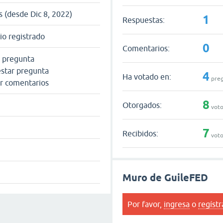
s (desde Dic 8, 2022)
1
Respuestas:
io registrado
0
Comentarios:
 pregunta
star pregunta
4
Ha votado en:
preg
r comentarios
8
Otorgados:
voto
7
Recibidos:
voto
Muro de GuileFED
Por favor,
ingresa
o
regístr