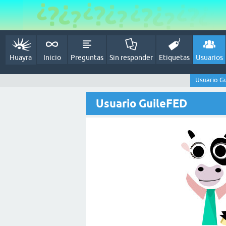
Huayra
Inicio
Preguntas
Sin responder
Etiquetas
Usuarios
Usuario G
Usuario GuileFED