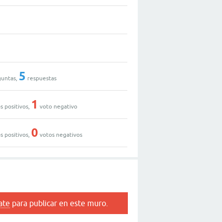
5
untas,
respuestas
1
s positivos,
voto negativo
0
s positivos,
votos negativos
ate
para publicar en este muro.