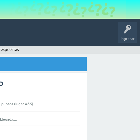
Ingresar
respuestas
ED
0
puntos (lugar #
66
)
Llegadx....