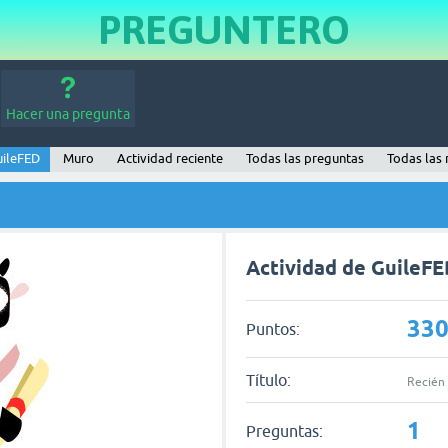
PREGUNTERO
Hacer una pregunta
uileFED
Muro
Actividad reciente
Todas las preguntas
Todas las 
Actividad de GuileF
33
Puntos:
Título:
Recién 
1
Preguntas: