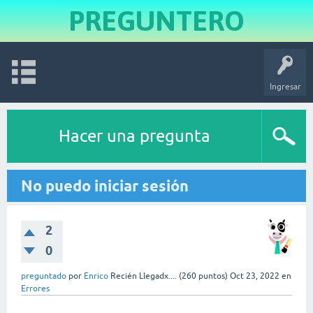
PREGUNTERO
Ingresar
Hacer una pregunta
No puedo iniciar sesión
2
0
preguntado
por
Enrico
Recién Llegadx....
(
260
puntos)
Oct 23, 2022
en
Errores