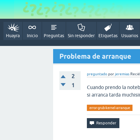
Huayra
Inicio
Preguntas
Sin responder
Etiquetas
Usuarios
Problema de arranque
preguntado
por
jeremias
Recié
2
1
Cuando prendo la noteb
si arranca tarda muchis
error-grub-kernel-arranque