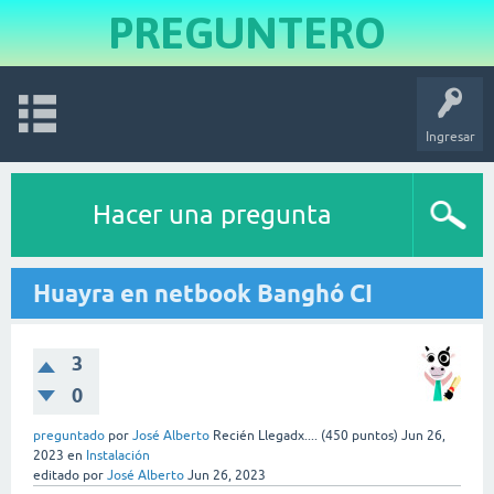
PREGUNTERO
Ingresar
Hacer una pregunta
Huayra en netbook Banghó CI
3
0
preguntado
por
José Alberto
Recién Llegadx....
(
450
puntos)
Jun 26,
2023
en
Instalación
editado
por
José Alberto
Jun 26, 2023