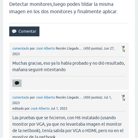
Detectar monitores,luego podes tildar la misma
imagen en los dos monitores y finalmente aplicar.
comentado
por
José Alberto
Recién Llegadx....
(
450
puntos)
Jun 27,
2023
Muchas gracias, eso ya lo había probado y no dió resultado,
mañana seguiré intentando
comentado
por
José Alberto
Recién Llegadx....
(
450
puntos)
Jul 1,
2023
editado
por
José Alberto
Jul 1, 2023
Las pruebas que se hicieron, con H6 instalado (usando
monitor por VGA, ya que no levantaba imagen el monitor
de la netbook), tenía salida por VGA o HDMI, pero no en el
monitor de la netbook.