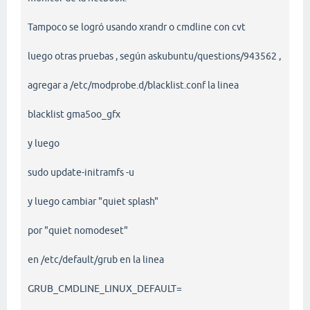
Tampoco se logró usando xrandr o cmdline con cvt
luego otras pruebas , según askubuntu/questions/943562 ,
agregar a /etc/modprobe.d/blacklist.conf la linea
blacklist gma5oo_gfx
y luego
sudo update-initramfs -u
y luego cambiar "quiet splash"
por "quiet nomodeset"
en /etc/default/grub en la linea
GRUB_CMDLINE_LINUX_DEFAULT=