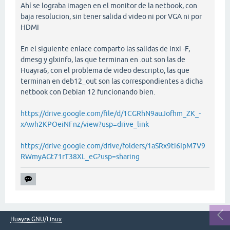
Ahí se lograba imagen en el monitor de la netbook, con
baja resolucion, sin tener salida d video ni por VGA ni por
HDMI
En el siguiente enlace comparto las salidas de inxi -F,
dmesg y glxinfo, las que terminan en .out son las de
Huayra6, con el problema de video descripto, las que
terminan en deb12_out son las correspondientes a dicha
netbook con Debian 12 funcionando bien.
https://drive.google.com/file/d/1CGRhN9auJofhm_ZK_-
xAwh2KPOeiNFnz/view?usp=drive_link
https://drive.google.com/drive/folders/1aSRx9ti6IpM7V9
RWmyAGt71rT38XL_eG?usp=sharing
Huayra GNU/Linux