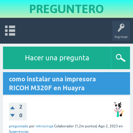
PREGUNTERO
Ingresar
Hacer una pregunta
como instalar una impresora
RICOH M320F en Huayra
2
0
preguntado
por
retrociruja
Colaborador
(
1,2m
puntos)
Ago 2, 2023
en
Sugerencias