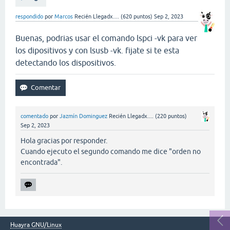
respondido
por
Marcos
Recién Llegadx....
(
620
puntos)
Sep 2, 2023
Buenas, podrias usar el comando lspci -vk para ver
los dipositivos y con lsusb -vk. fijate si te esta
detectando los dispositivos.
comentado
por
Jazmín Dominguez
Recién Llegadx....
(
220
puntos)
Sep 2, 2023
Hola gracias por responder.
Cuando ejecuto el segundo comando me dice "orden no
encontrada".
Huayra GNU/Linux