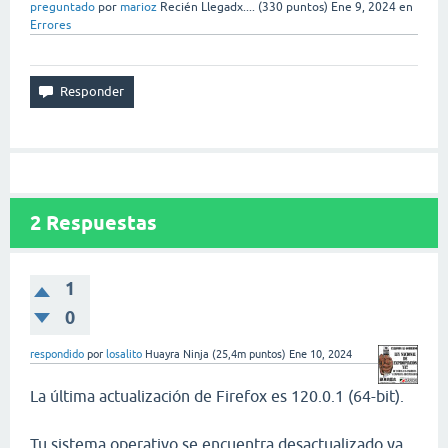
preguntado
por
marioz
Recién Llegadx....
(
330
puntos)
Ene 9, 2024
en
Errores
2
Respuestas
1
0
respondido
por
losalito
Huayra Ninja
(
25,4m
puntos)
Ene 10, 2024
La última actualización de Firefox es 120.0.1 (64-bit).
Tu sistema operativo se encuentra desactualizado ya