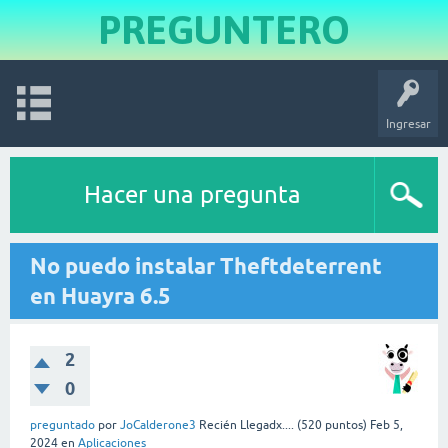
PREGUNTERO
Ingresar
Hacer una pregunta
No puedo instalar Theftdeterrent
en Huayra 6.5
2
0
preguntado
por
JoCalderone3
Recién Llegadx....
(
520
puntos)
Feb 5,
2024
en
Aplicaciones