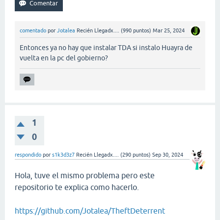
comentado
por
Jotalea
Recién Llegadx....
(
990
puntos)
Mar 25, 2024
Entonces ya no hay que instalar TDA si instalo Huayra de
vuelta en la pc del gobierno?
1
0
respondido
por
s1k3d3z7
Recién Llegadx....
(
290
puntos)
Sep 30, 2024
Hola, tuve el mismo problema pero este
repositorio te explica como hacerlo.
https://github.com/Jotalea/TheftDeterrent