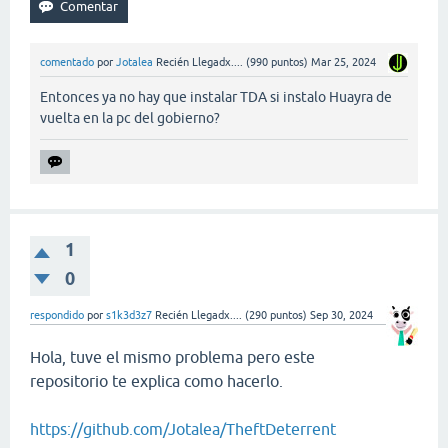
comentado
por
Jotalea
Recién Llegadx....
(
990
puntos)
Mar 25, 2024
Entonces ya no hay que instalar TDA si instalo Huayra de
vuelta en la pc del gobierno?
1
0
respondido
por
s1k3d3z7
Recién Llegadx....
(
290
puntos)
Sep 30, 2024
Hola, tuve el mismo problema pero este
repositorio te explica como hacerlo.
https://github.com/Jotalea/TheftDeterrent