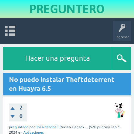
PREGUNTERO
Ingresar
Hacer una pregunta
No puedo instalar Theftdeterrent
en Huayra 6.5
2
0
preguntado
por
JoCalderone3
Recién Llegadx....
(
520
puntos)
Feb 5,
2024
en
Aplicaciones