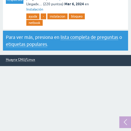
Mar 6, 2024
Llegadx....
(
220
puntos)
en
Instalación
ayuda
-
instalacion
bloqueo
netbook
Para ver más, presiona en
lista completa de preguntas
o
etiquetas populares
.
Huayra GNU/Linux