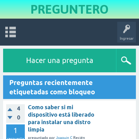
PREGUNTERO
Ingresar
Hacer una pregunta
Preguntas recientemente
etiquetadas como bloqueo
Como saber si mi
4
dispositivo está liberado
0
para instalar una distro
1
limpia
preguntado
por
Joaquin C
Recién
respuesta