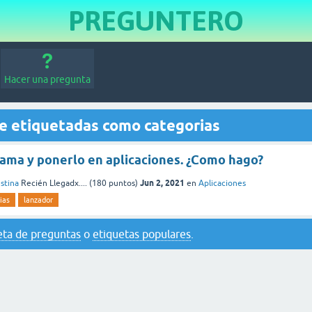
PREGUNTERO
Hacer una pregunta
e etiquetadas como categorias
rama y ponerlo en aplicaciones. ¿Como hago?
Jun 2, 2021
stina
Recién Llegadx....
(
180
puntos)
en
Aplicaciones
ias
lanzador
eta de preguntas
o
etiquetas populares
.