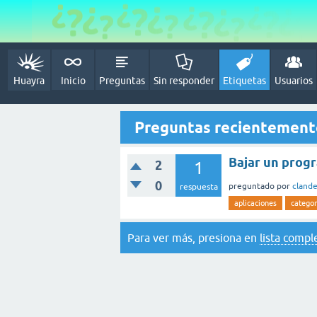
Huayra
Inicio
Preguntas
Sin responder
Etiquetas
Usuarios
Preguntas recientement
Bajar un prog
2
1
0
preguntado
por
clande
respuesta
aplicaciones
categor
Para ver más, presiona en
lista compl