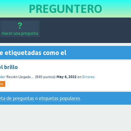
PREGUNTERO
Hacer una pregunta
e etiquetadas como el
l brillo
May 6, 2022
nder
Recién Llegadx....
(
840
puntos)
en
Errores
llo
eta de preguntas
o
etiquetas populares
.