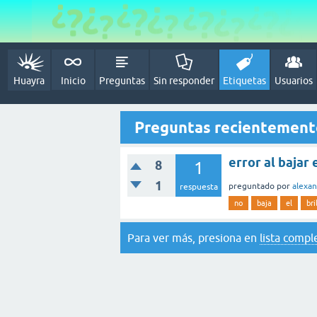
Huayra
Inicio
Preguntas
Sin responder
Etiquetas
Usuarios
Preguntas recientement
error al bajar e
8
1
1
preguntado
por
alexa
respuesta
no
baja
el
bri
Para ver más, presiona en
lista compl