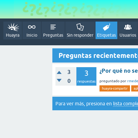
Huayra
Inicio
Preguntas
Sin responder
Etiquetas
Usuarios
Preguntas recientement
¿Por qué no s
3
3
0
preguntado
por
rmede
respuestas
huayra-compartir
ap
Para ver más, presiona en
lista compl