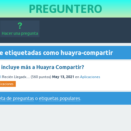
PREGUNTERO
Hacer una pregunta
e etiquetadas como huayra-compartir
e incluye más a Huayra Compartir?
May 13, 2021
l
Recién Llegadx....
(
560
puntos)
en
Aplicaciones
licaciones
eta de preguntas
o
etiquetas populares
.