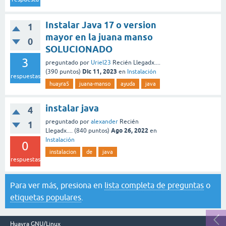
Instalar Java 17 o version
1
mayor en la juana manso
0
SOLUCIONADO
3
preguntado
por
Uriel23
Recién Llegadx....
Dic 11, 2023
(
390
puntos)
en
Instalación
respuestas
huayra5
juana-manso
ayuda
java
instalar java
4
preguntado
por
alexander
Recién
1
Ago 26, 2022
Llegadx....
(
840
puntos)
en
Instalación
0
instalacion
de
java
respuestas
Para ver más, presiona en
lista completa de preguntas
o
etiquetas populares
.
Huayra GNU/Linux