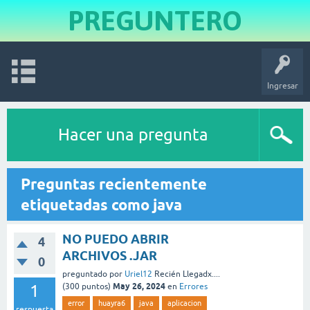
PREGUNTERO
Ingresar
Hacer una pregunta
Preguntas recientemente
etiquetadas como java
NO PUEDO ABRIR
4
ARCHIVOS .JAR
0
preguntado
por
Uriel12
Recién Llegadx....
May 26, 2024
1
(
300
puntos)
en
Errores
error
huayra6
java
aplicacion
respuesta