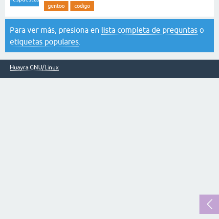
gentoo
codigo
Para ver más, presiona en
lista completa de preguntas
o
etiquetas populares
.
Huayra GNU/Linux