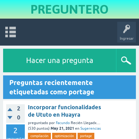
PREGUNTERO
Ingresar
Hacer una pregunta
Preguntas recientemente
etiquetadas como portage
Incorporar funcionalidades
2
de Ututo en Huayra
0
preguntado
por
Facundo
Recién Llegadx....
May 21, 2021
2
(
530
puntos)
en
Sugerencias
compilación
optimización
portage
respuestas