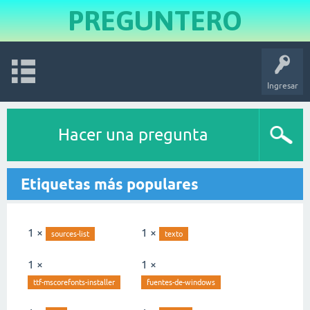
PREGUNTERO
Ingresar
Hacer una pregunta
Etiquetas más populares
1 ×
1 ×
sources-list
texto
1 ×
1 ×
ttf-mscorefonts-installer
fuentes-de-windows