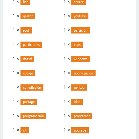
1 ×
1 ×
list
source
1 ×
1 ×
gestor
youtube
1 ×
1 ×
root
partición
1 ×
1 ×
particiones
cups
1 ×
1 ×
dnssd
windows
1 ×
1 ×
codigo
optimización
1 ×
1 ×
compilación
gentoo
1 ×
1 ×
portage
idea
1 ×
1 ×
programación
programar
1 ×
1 ×
c#
upgrade