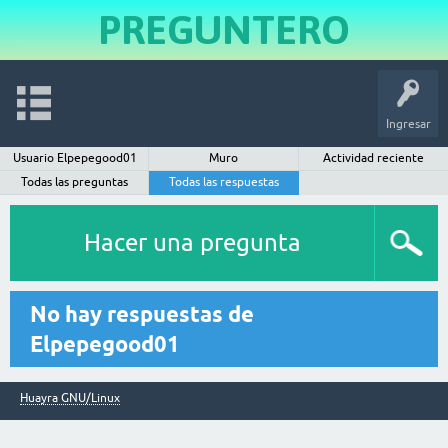
PREGUNTERO
Ingresar
Usuario Elpepegood01
Muro
Actividad reciente
Todas las preguntas
Todas las respuestas
Hacer una pregunta
No hay respuestas de
Elpepegood01
Huayra GNU/Linux