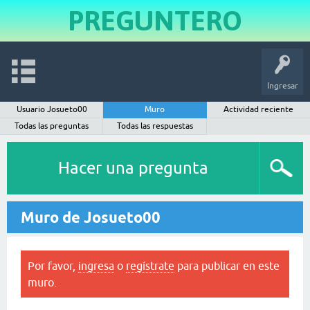
PREGUNTERO
Ingresar
Usuario Josueto00
Muro
Actividad reciente
Todas las preguntas
Todas las respuestas
Hacer una pregunta
Muro de Josueto00
Por favor,
ingresa
o
regístrate
para publicar en este
muro.