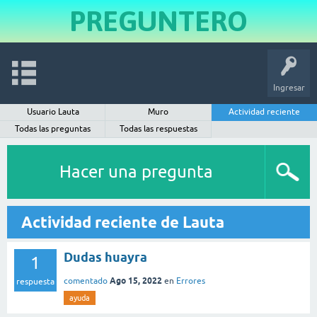
PREGUNTERO
Ingresar
Usuario Lauta
Muro
Actividad reciente
Todas las preguntas
Todas las respuestas
Hacer una pregunta
Actividad reciente de Lauta
Dudas huayra
1
Ago 15, 2022
comentado
en
Errores
respuesta
ayuda