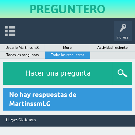
PREGUNTERO
Ingresar
Usuario MartinssmLG
Muro
Actividad reciente
Todas las preguntas
Todas las respuestas
Hacer una pregunta
No hay respuestas de
MartinssmLG
Huayra GNU/Linux