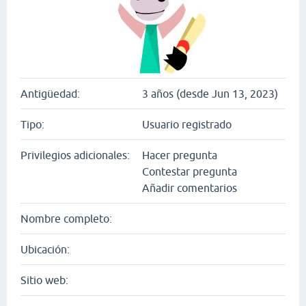
Antigüedad:
3 años (desde Jun 13, 2023)
Tipo:
Usuario registrado
Privilegios adicionales:
Hacer pregunta
Contestar pregunta
Añadir comentarios
Nombre completo:
Ubicación:
Sitio web: