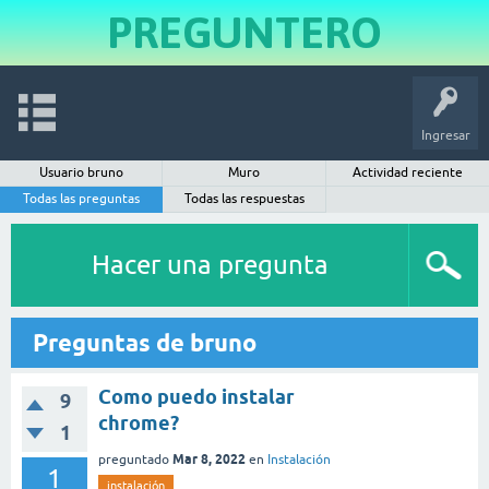
PREGUNTERO
Ingresar
Usuario bruno
Muro
Actividad reciente
Todas las preguntas
Todas las respuestas
Hacer una pregunta
Preguntas de bruno
Como puedo instalar
9
chrome?
1
Mar 8, 2022
preguntado
en
Instalación
1
instalación