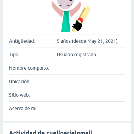
Antigüedad:
5 años (desde May 21, 2021)
Tipo:
Usuario registrado
Nombre completo:
Ubicación:
Sitio web:
Acerca de mí:
Actividad de cuelloarielgmail