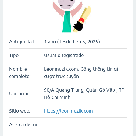
Antigüedad:
1 año (desde Feb 5, 2025)
Tipo:
Usuario registrado
Nombre
Leonmuzik.com: Cổng thông tin cá
completo:
cược trực tuyến
90/A Quang Trung, Quận Gò Vấp , TP
Ubicación:
Hồ Chí Minh
Sitio web:
https://leonmuzik.com
Acerca de mí: